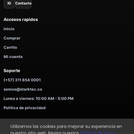
IG
Contacto
Accesos rapidos
Inicio
Comprar
Carrito
Mi cuenta
Soporte
(+57) 311 854 0001
somos@starktec.co
Lunes a viernes: 10:00 AM - 5:00 PM
Politica de privacidad
Utilizamos las cookies para mejorar su experiencia en
©
2026
STARKTEC. Compra ahora y paga despues.
nuestro sitio web. Revisa nuestra.
Política de Uso y
Soporte
Privacidad