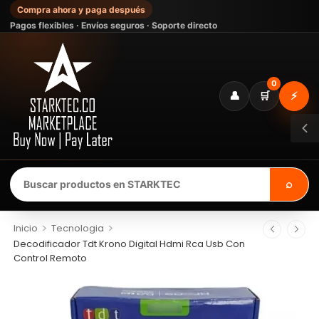
Compra ahora y paga después
Pagos flexibles · Envíos seguros · Soporte directo
0
👤
🛒
⚡
⌕
>
>
Inicio
Tecnologia
Decodificador Tdt Krono Digital Hdmi Rca Usb Con
Control Remoto