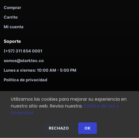
Comprar
Carrito
Mi cuenta
Soporte
(+57) 311 854 0001
somos@starktec.co
Lunes a viernes: 10:00 AM - 5:00 PM
Politica de privacidad
Utilizamos las cookies para mejorar su experiencia en
©
2026
STARKTEC. Compra ahora y paga despues.
nuestro sitio web. Revisa nuestra.
Política de Uso y
Soporte
Privacidad
Privacidad
⌂
🛒
⚡
👤
☘
RECHAZO
OK
Inicio
Tienda
Ofertas
Login
Ayuda
Inicio
Tienda
Ayuda
Login
Soporte