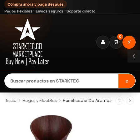
Compra ahora y paga después
Pagos flexibles · Envíos seguros · Soporte directo
0
👤
🛒
⚡
⌕
>
>
Inicio
Hogar y Muebles
Humificador De Aromas