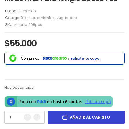
Brand:
Generico
Categorías:
Herramientas
,
Jugueteria
SKU:
Kit arte 208pcs
$
55.000
Compra con
y
solicita tu cupo.
Hay existencias
AÑADIR AL CARRITO