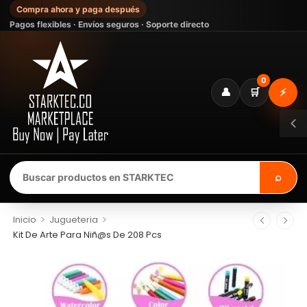
Compra ahora y paga después
Pagos flexibles · Envíos seguros · Soporte directo
0
👤
🛒
⚡
⌕
>
>
Inicio
Jugueteria
Kit De Arte Para Niñ@s De 208 Pcs