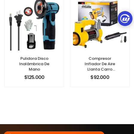
Pulidora Disco
Compresor
Inalámbrica De
Inflador De Aire
Mano
Llanta Carro
Vehículo 12v 150
$
125.000
$
92.000
Psi