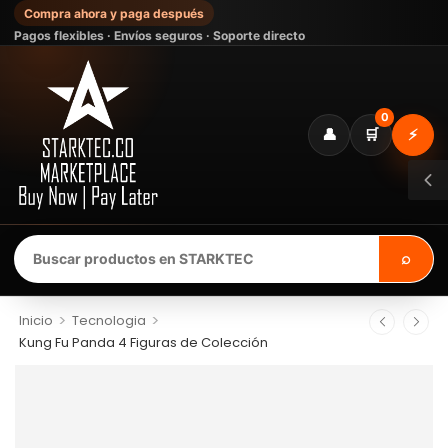
Compra ahora y paga después
Pagos flexibles · Envíos seguros · Soporte directo
0
👤
🛒
⚡
⌕
>
>
Inicio
Tecnologia
Kung Fu Panda 4 Figuras de Colección