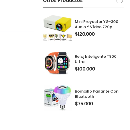
Otros Productos
Mini Proyector YG-300
Audio Y Vídeo 720p
$
120.000
Reloj Inteligente T900
Ultra
$
100.000
Bombillo Parlante Con
Bluetooth
$
75.000