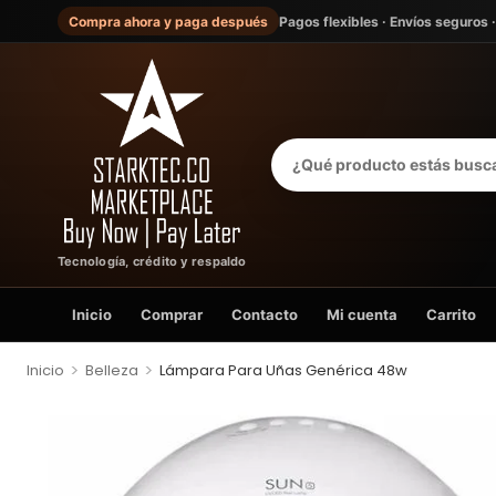
Compra ahora y paga después
Pagos flexibles · Envíos seguros 
Tecnología, crédito y respaldo
Inicio
Comprar
Contacto
Mi cuenta
Carrito
>
>
Inicio
Belleza
Lámpara Para Uñas Genérica 48w