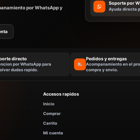
Soporte por 
mpanamiento por WhatsApp y
Ayuda directa p
enta
porte directo
Pedidos y entregas
encion por WhatsApp para
Acompanamiento en el pro
olver dudas rapido.
compra y envio.
Accesos rapidos
Inicio
Comprar
Carrito
Mi cuenta