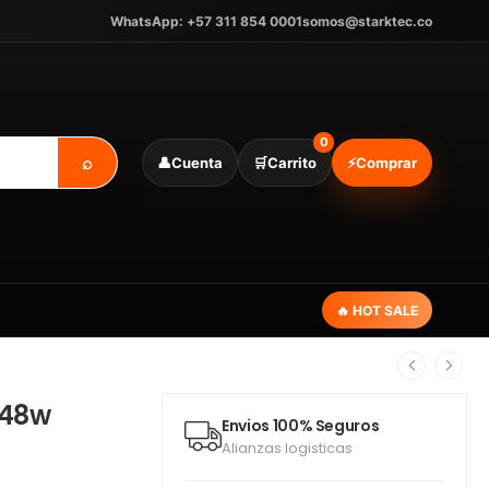
WhatsApp: +57 311 854 0001
somos@starktec.co
0
⌕
👤
Cuenta
🛒
Carrito
⚡
Comprar
🔥 HOT SALE
 48w
Envios 100% Seguros
Alianzas logisticas