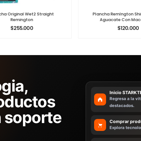
cha Original Wet2 Straight
Plancha Remlngton Shi
Remington
Aguacate Con Ma
$
255.000
$
120.000
gia,
Inicio STARK
roductos
Regresa a la vi
destacados.
 soporte
Comprar prod
Explora tecnolo