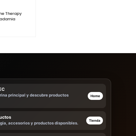
ne Therapy
Mini Parche Masajeador Eléctrico
cadamia
Corporal
$
35.000
TEC
trina principal y descubre productos
Home
uctos
Tienda
gia, accesorios y productos disponibles.