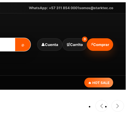
WhatsApp: +57 311 854 0001
somos@starktec.co
0
⌕
⚡
👤
Cuenta
🛒
Carrito
Comprar
🔥 HOT SALE