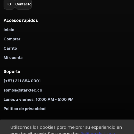
IG
Contacto
Accesos rapidos
Inicio
Comprar
Carrito
Mi cuenta
Soporte
(+57) 311 854 0001
somos@starktec.co
Lunes a viernes: 10:00 AM - 5:00 PM
Politica de privacidad
Utilizamos las cookies para mejorar su experiencia en
©
2026
STARKTEC. Compra ahora y paga despues.
nuestro sitio web. Revisa nuestra.
Política de Uso y
Soporte
Privacidad