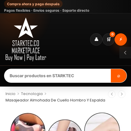
Compra ahora y paga después
Pagos flexibles · Envíos seguros · Soporte directo
0
👤
🛒
⚡
⌕
>
>
Inicio
Tecnologia
Masajeador Almohada De Cuello Hombro Y Espalda