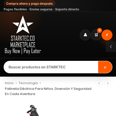
Compra ahora y paga después
Pagos flexibles · Envíos seguros · Soporte directo
0
👤
🛒
⚡
⌕
>
>
Inicio
Tecnologia
Patineta Eléctrica Para Niños: Diversión Y Seguridad
En Cada Aventura