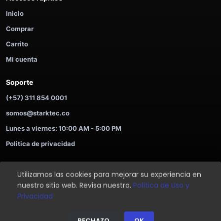
Inicio
Comprar
Carrito
Mi cuenta
Soporte
(+57) 311 854 0001
somos@starktec.co
Lunes a viernes: 10:00 AM - 5:00 PM
Politica de privacidad
Utilizamos las cookies para mejorar su experiencia en
©
2026
STARKTEC. Compra ahora y paga despues.
nuestro sitio web. Revisa nuestra.
Política de Uso y
Soporte
Privacidad
Privacidad
⌂
🛒
⚡
👤
☘
RECHAZO
OK
Inicio
Tienda
Ofertas
Login
Ayuda