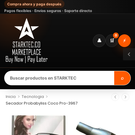
Compra ahora y paga después
Pagos flexibles · Envíos seguros · Soporte directo
0
👤
🛒
⚡
⌕
>
>
Inicio
Tecnologia
Secador Probabyliss Coco Pro-3967