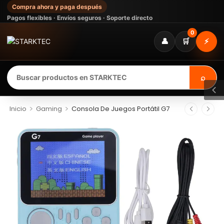
Compra ahora y paga después
Pagos flexibles · Envíos seguros · Soporte directo
0
👤
🛒
⚡
⌕
>
>
Inicio
Gaming
Consola De Juegos Portátil G7