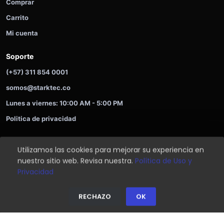
Comprar
Carrito
Mi cuenta
Soporte
(+57) 311 854 0001
somos@starktec.co
Lunes a viernes: 10:00 AM - 5:00 PM
Politica de privacidad
Utilizamos las cookies para mejorar su experiencia en
©
2026
STARKTEC. Compra ahora y paga despues.
nuestro sitio web. Revisa nuestra.
Política de Uso y
Soporte
Privacidad
Privacidad
⌂
🛒
⚡
👤
☘
RECHAZO
OK
Inicio
Tienda
Ofertas
Login
Ayuda
Inicio
Tienda
Ayuda
Login
Soporte