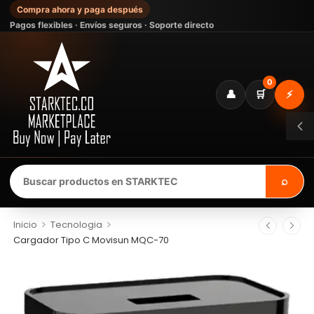
Compra ahora y paga después
Pagos flexibles · Envíos seguros · Soporte directo
0
👤
🛒
⚡
⌕
>
>
Inicio
Tecnologia
Cargador Tipo C Movisun MQC-70