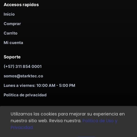
Accesos rapidos
Inicio
Comprar
Carrito
Mi cuenta
Soporte
(+57) 311 854 0001
somos@starktec.co
Lunes a viernes: 10:00 AM - 5:00 PM
Politica de privacidad
Utilizamos las cookies para mejorar su experiencia en
©
2026
STARKTEC. Compra ahora y paga despues.
nuestro sitio web. Revisa nuestra.
Política de Uso y
Soporte
Privacidad
Privacidad