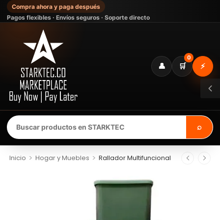
Compra ahora y paga después
Pagos flexibles · Envíos seguros · Soporte directo
0
👤
🛒
⚡
⌕
>
>
Inicio
Hogar y Muebles
Rallador Multifuncional