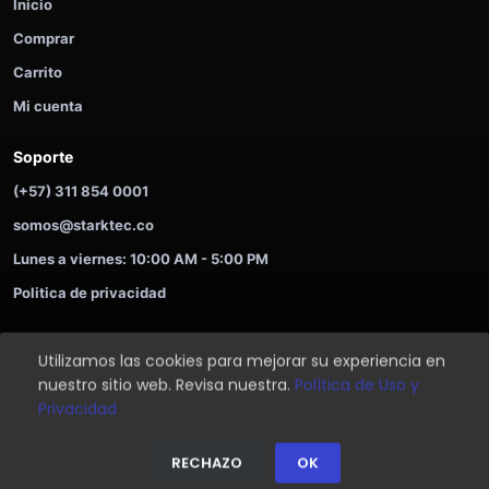
Inicio
Comprar
Carrito
Mi cuenta
Soporte
(+57) 311 854 0001
somos@starktec.co
Lunes a viernes: 10:00 AM - 5:00 PM
Politica de privacidad
Utilizamos las cookies para mejorar su experiencia en
©
2026
STARKTEC. Compra ahora y paga despues.
nuestro sitio web. Revisa nuestra.
Política de Uso y
Soporte
Privacidad
Privacidad
⌂
🛒
⚡
👤
☘
RECHAZO
OK
Inicio
Tienda
Ofertas
Login
Ayuda
Inicio
Tienda
Ayuda
Login
Soporte